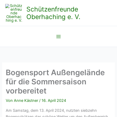
Zum
Schützenfreunde
Inhalt
Oberhaching e. V.
springen
Bogensport Außengelände
für die Sommersaison
vorbereitet
Von
Anne Kästner
/
16. April 2024
Am Samstag, dem 13. April 2024, nutzten siebzehn
Bogenschützen das schöne Wetter um den Außenbereich