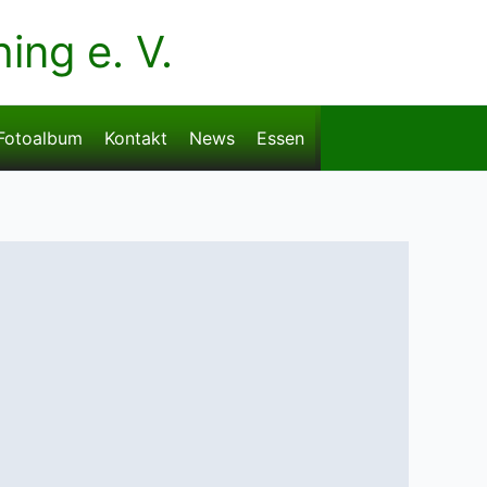
ng e. V.
Fotoalbum
Kontakt
News
Essen