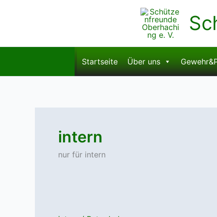
Zum
Sc
Inhalt
springen
Startseite
Über uns
Gewehr&P
intern
nur für intern