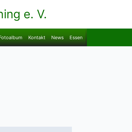
ng e. V.
Fotoalbum
Kontakt
News
Essen