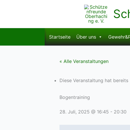
Zum
Sc
Inhalt
springen
Startseite
Über uns
Gewehr&P
« Alle Veranstaltungen
Diese Veranstaltung hat bereits
Bogentraining
28. Juli, 2025 @ 16:45
-
20:30