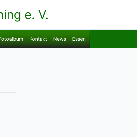
ng e. V.
Fotoalbum
Kontakt
News
Essen