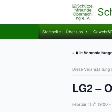
Zum
Sc
Inhalt
springen
Startseite
Über uns
Gewehr&P
« Alle Veranstaltung
Diese Veranstaltung 
LG2 – 
Februar 11 @ 19:00
-