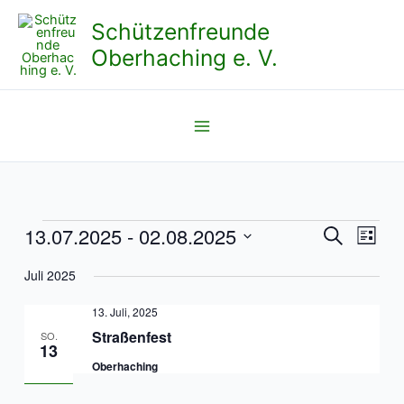
Zum
Schützenfreunde
Inhalt
Oberhaching e. V.
springen
13.07.2025
 - 
02.08.2025
Veranstaltungen
Veranstaltun
Veran
Suche
Liste
Suche
Ansic
Datum
Juli 2025
und
Navig
wählen.
Ansichten,
13. Juli, 2025
Navigation
Straßenfest
SO.
13
Oberhaching