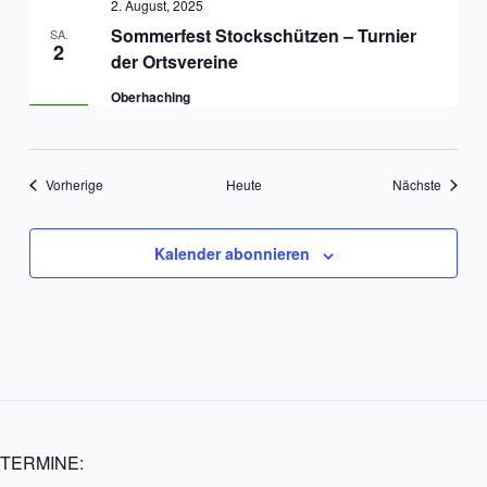
2. August, 2025
Sommerfest Stockschützen – Turnier
SA.
2
der Ortsvereine
Oberhaching
Veranstaltungen
Veranst
Vorherige
Heute
Nächste
Kalender abonnieren
TERMINE: